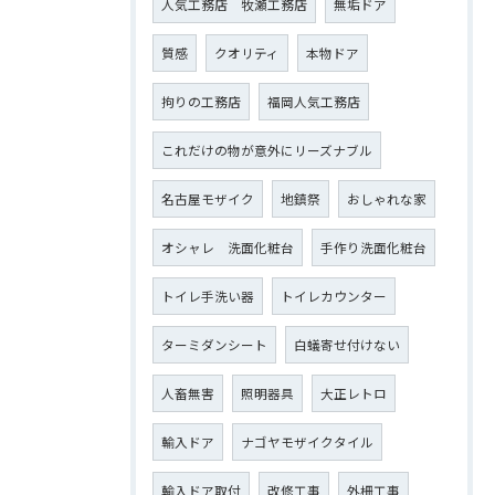
人気工務店 牧瀬工務店
無垢ドア
質感
クオリティ
本物ドア
拘りの工務店
福岡人気工務店
これだけの物が意外にリーズナブル
名古屋モザイク
地鎮祭
おしゃれな家
オシャレ 洗面化粧台
手作り洗面化粧台
トイレ手洗い器
トイレカウンター
ターミダンシート
白蟻寄せ付けない
人畜無害
照明器具
大正レトロ
輸入ドア
ナゴヤモザイクタイル
輸入ドア取付
改修工事
外柵工事