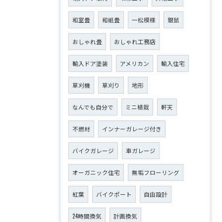
和室畳
和紙畳
一松模様
銀鼠
おしゃれ畳
おしゃれ工務店
輸入ドア塗装
アメリカン
輸入住宅
草刈機
草刈り
地形
なんでも自分で
ミニ植栽
軒天
不燃材
インナーガレージ付き
バイクガレージ
車ガレージ
オーガニック住宅
無垢フローリング
紅葉
バイクポート
自由設計
24時間換気
計画換気