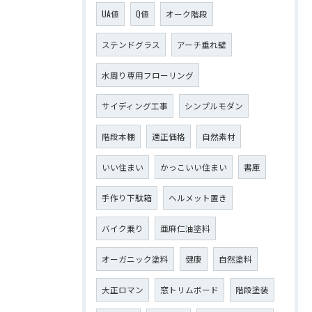
UA値
Q値
オーク階段
ステンドグラス
アーチ垂れ壁
水周り専用フローリング
サイディング工事
シンプルモダン
階段本棚
適正価格
自然素材
いい住まい
かっこいい住まい
書庫
手作り下駄箱
ヘルメット置き
バイク乗り
亜麻仁油塗料
オーガニック塗料
健康
自然塗料
大正ロマン
窓トリムボード
階段塗装