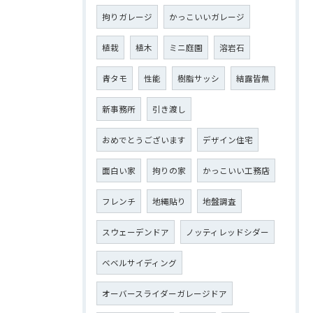
拘りガレージ
かっこいいガレージ
植栽
植木
ミニ庭園
溶岩石
青タモ
性能
樹脂サッシ
結露皆無
新事務所
引き渡し
おめでとうございます
デザイン住宅
面白い家
拘りの家
かっこいい工務店
フレンチ
地縄貼り
地盤調査
スウェーデンドア
ノッティレッドシダー
ベベルサイディング
オーバースライダーガレージドア