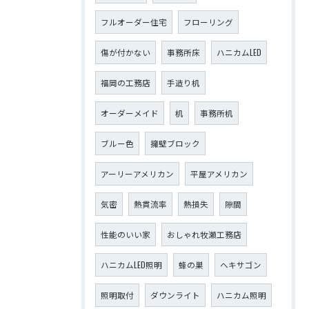
フルオーダー住宅
フローリング
傷が付かない
事務所床
ハニカムLED
福岡の工務店
手造り机
オーダーメイド
机
事務所机
ブルー色
擁壁ブロック
アーリーアメリカン
平屋アメリカン
気密
熱貫流率
熱損失
隙間
性能のいい家
おしゃれ牧瀬工務店
ハニカムLED照明
蜂の巣
ヘキサゴン
照明取付
ダウンライト
ハニカム照明