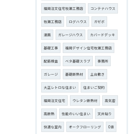
福岡注文住宅牧瀬工務店
コンテナハウス
牧瀬工務店
ログハウス
ガゼボ
漫画
ガレージハウス
カバードデッキ
基礎工事
福岡デザイン住宅牧瀬工務店
配筋検査
ベタ基礎スラブ
事務所
ガレージ
基礎断熱材
土台敷き
大正レトロな住まい
住まいご契約
福岡注文住宅
ウレタン断熱材
高気密
高断熱
性能のいい住まい
天井貼り
快適な室内
オークフローリング
C値