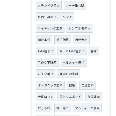
ステンドグラス
アーチ垂れ壁
水周り専用フローリング
サイディング工事
シンプルモダン
階段本棚
適正価格
自然素材
いい住まい
かっこいい住まい
書庫
手作り下駄箱
ヘルメット置き
バイク乗り
亜麻仁油塗料
オーガニック塗料
健康
自然塗料
大正ロマン
窓トリムボード
階段塗装
おしゃれ
唯一無二
アンティーク家具