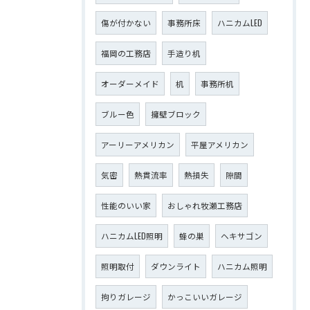
傷が付かない
事務所床
ハニカムLED
福岡の工務店
手造り机
オーダーメイド
机
事務所机
ブルー色
擁壁ブロック
アーリーアメリカン
平屋アメリカン
気密
熱貫流率
熱損失
隙間
性能のいい家
おしゃれ牧瀬工務店
ハニカムLED照明
蜂の巣
ヘキサゴン
照明取付
ダウンライト
ハニカム照明
拘りガレージ
かっこいいガレージ