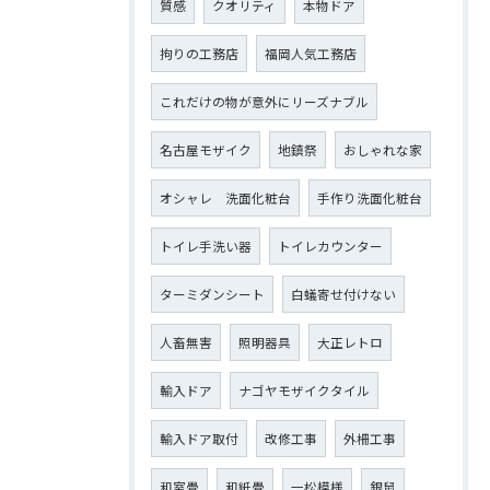
質感
クオリティ
本物ドア
拘りの工務店
福岡人気工務店
これだけの物が意外にリーズナブル
名古屋モザイク
地鎮祭
おしゃれな家
オシャレ 洗面化粧台
手作り洗面化粧台
トイレ手洗い器
トイレカウンター
ターミダンシート
白蟻寄せ付けない
人畜無害
照明器具
大正レトロ
輸入ドア
ナゴヤモザイクタイル
輸入ドア取付
改修工事
外柵工事
和室畳
和紙畳
一松模様
銀鼠