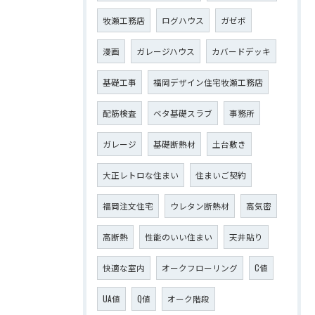
牧瀬工務店
ログハウス
ガゼボ
漫画
ガレージハウス
カバードデッキ
基礎工事
福岡デザイン住宅牧瀬工務店
配筋検査
ベタ基礎スラブ
事務所
ガレージ
基礎断熱材
土台敷き
大正レトロな住まい
住まいご契約
福岡注文住宅
ウレタン断熱材
高気密
高断熱
性能のいい住まい
天井貼り
快適な室内
オークフローリング
C値
UA値
Q値
オーク階段