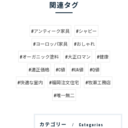
関連タグ
#アンティーク家具
#シャビー
#ヨーロッパ家具
#おしゃれ
#オーガニック塗料
#大正ロマン
#健康
#適正価格
#C値
#UA値
#Q値
#快適な室内
#福岡注文住宅
#牧瀬工務店
#唯一無二
カテゴリー
Categories