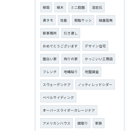
植栽
植木
ミニ庭園
溶岩石
青タモ
性能
樹脂サッシ
結露皆無
新事務所
引き渡し
おめでとうございます
デザイン住宅
面白い家
拘りの家
かっこいい工務店
フレンチ
地縄貼り
地盤調査
スウェーデンドア
ノッティレッドシダー
ベベルサイディング
オーバースライダーガレージドア
アメリカンハウス
間取り
家族