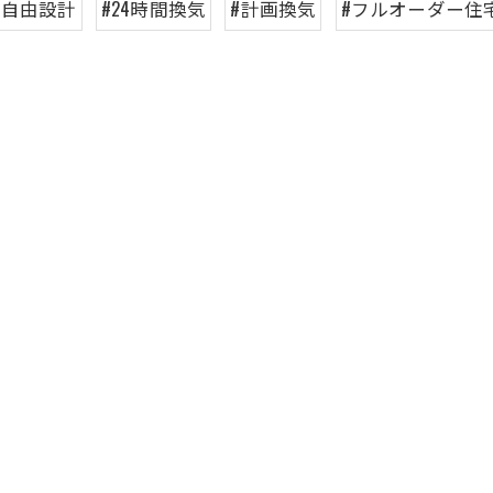
#自由設計
#24時間換気
#計画換気
#フルオーダー住